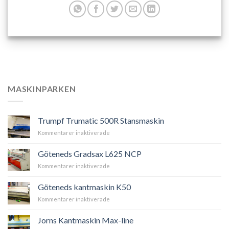
MASKINPARKEN
Trumpf Trumatic 500R Stansmaskin
Kommentarer inaktiverade
för
Trumpf
Trumatic
Göteneds Gradsax L625 NCP
500R
Kommentarer inaktiverade
för
Stansmaskin
Göteneds
Gradsax
Göteneds kantmaskin K50
L625
Kommentarer inaktiverade
för
NCP
Göteneds
kantmaskin
Jorns Kantmaskin Max-line
K50